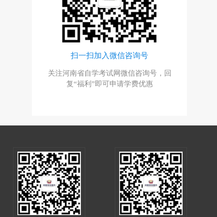
群
扫一扫加入微信咨询号
与资深老师
关注河南省自学考试网微信咨询号，回
与考生自
复“福利”即可申请学费优惠