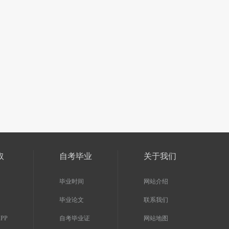
扫一扫加入微信咨询号
扫一扫加入微信交流
河南省自学考试网微信咨询号，回
与考生自由互动、并且能直接
复“福利”即可申请学费优惠
进行交流、解答
取
自考毕业
关于我们
毕业时间
网站介绍
毕业论文
联系我们
PP
自考毕业证
网站地图