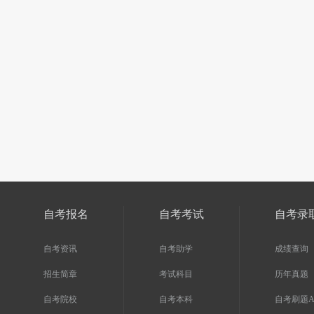
关注
自考报名
自考考试
自考录
自考资讯
自考助学
成绩查询
招生简章
考试科目
历年真题
自考院校
自考本科
自考刷题A