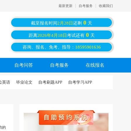
最新更新
自考服务
收藏我们
0
截至报名时间
2月28日
还剩
天
0
距离
2026年4月18日
考试还有
天
咨询、报名、免考、指导：
18595901636
自考问答
自考服务
在线报名
位英语
毕业论文
自考刷题APP
自考学习APP
功的