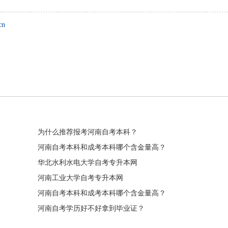
cn
扫一扫加入微信咨询号
扫一扫加入微信交流
河南省自学考试网微信咨询号，回
与考生自由互动、并且能直接
复“福利”即可申请学费优惠
进行交流、解答
为什么推荐报考河南自考本科？
河南自考本科和成考本科哪个含金量高？
华北水利水电大学自考专升本网
河南工业大学自考专升本网
河南自考本科和成考本科哪个含金量高？
河南自考学历好不好拿到毕业证？