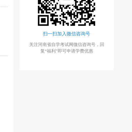
群
扫一扫加入微信咨询号
与资深老师
关注河南省自学考试网微信咨询号，回
与考生自
复“福利”即可申请学费优惠