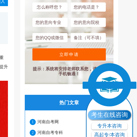
入
立即申请
重
提升
提示：系统将安排老师联系您，请保持
手机畅通！
热门文章
考生在线咨询
河南自考网
1
专升本咨询
河南自考专科
2
高起专/本咨询