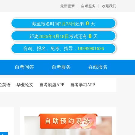
最新更新
自考服务
收藏我们
0
截至报名时间
2月28日
还剩
天
0
距离
2026年4月18日
考试还有
天
咨询、报名、免考、指导：
18595901636
自考问答
自考服务
在线报名
位英语
毕业论文
自考刷题APP
自考学习APP