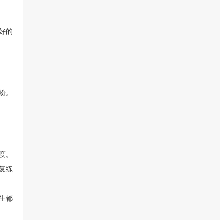
好的
纷。
度。
复练
生都