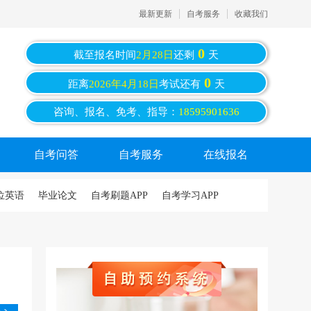
最新更新
自考服务
收藏我们
0
截至报名时间
2月28日
还剩
天
0
距离
2026年4月18日
考试还有
天
咨询、报名、免考、指导：
18595901636
自考问答
自考服务
在线报名
位英语
毕业论文
自考刷题APP
自考学习APP