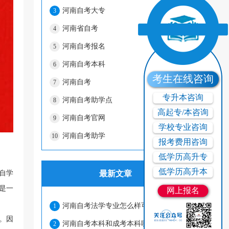
河南自考大专
3
河南省自考
4
河南自考报名
5
河南自考本科
6
考生在线咨询
河南自考
7
专升本咨询
河南自考助学点
8
高起专/本咨询
河南自考官网
9
学校专业咨询
河南自考助学
10
报考费用咨询
低学历高升专
低学历高升本
自学
最新文章
是一
网上报名
河南自考法学专业怎么样可以报名吗？
1
。因
河南自考本科和成考本科哪个含金量高？
2