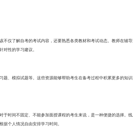
扫一扫加入微信交流群
扫一扫加入微信咨询
该不仅了解自考的考试内容，还要熟悉各类教材和考试动态。教师在辅导
自由互动、并且能直接与资深老师
关注河南省自学考试网微信咨
针对性的学习建议。
进行交流、解答
复“福利”即可申请学费
习题、模拟试题等。这些资源能够帮助考生在备考过程中积累更多的知识
对于时间不固定、不能参加面授课程的考生来说，是一种便捷的选择。线
根据个人情况自由安排学习时间。